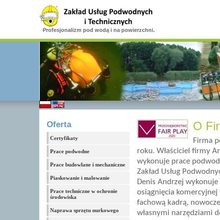
Profesjonalizm pod wodą i na powierzchni.
Oferta
O Fi
Certyfikaty
Firma p
roku. Właściciel firmy An
Prace podwodne
wykonuje prace podwod
Prace budowlane i mechaniczne
Zakład Usług Podwodnyc
Piaskowanie i malowanie
Denis Andrzej wykonuje
Prace techniczne w ochronie
osiągnięcia komercyjnej
środowiska
fachową kadrą, nowocz
Naprawa sprzętu nurkowego
własnymi narzędziami 