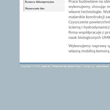
Prace budowlane na obi
Komora dekompresyjna
wykonujemy, stosując m
Skanowanie dna
własne technologie. Wy
malarskie konstrukcji z
Czyszczenie powierzch
ścierną i hydrodynamic
firma współpracuje z p
nauk biologicznych UMK
Wykonujemy naprawy sp
własną mobilną komorą 
Copyright © 2011
zupit.pl
Powered by
Quick.Cms
design by:
styleshout